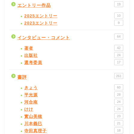
19
エントリー作品
2025エントリー
10
2023エントリー
9
64
インタビュー・コメント
著者
42
出版社
24
選考委員
17
261
書評
きょう
60
平光源
28
河合南
24
けけ
24
實山美穂
23
川本義巳
21
寺田真理子
18