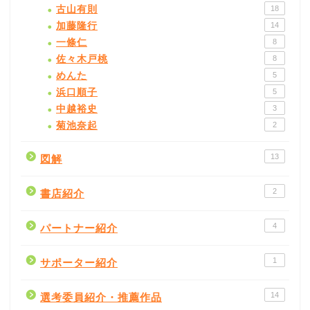
古山有則
18
加藤隆行
14
一條仁
8
佐々木戸桃
8
めんた
5
浜口順子
5
中越裕史
3
菊池奈起
2
13
図解
2
書店紹介
4
パートナー紹介
1
サポーター紹介
14
選考委員紹介・推薦作品