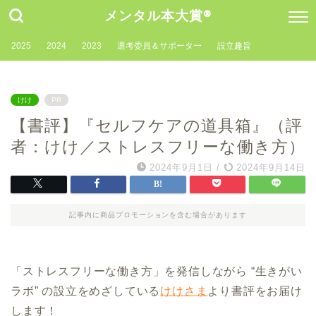
メンタル本大賞®
2025
2024
2023
選考委員＆サポーター
設立趣旨
けけ
PR
【書評】『セルフケアの道具箱』（評
者：けけ／ストレスフリーな働き方）
2024年9月1日
/
2024年9月14日
記事内に商品プロモーションを含む場合があります
「ストレスフリーな働き方」を発信しながら “生きがい
ラボ” の設立をめざしている
けけさま
より書評をお届け
します！