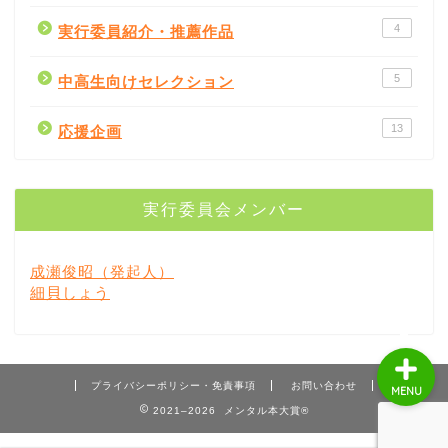
4
実行委員紹介・推薦作品
5
中高生向けセレクション
書評
13
応援企画
書店紹介
実行委員会メンバー
出版社
成瀬俊昭（発起人）
著者
細貝しょう
プライバシーポリシー・免責事項
お問い合わせ
MENU
2021–2026 メンタル本大賞®