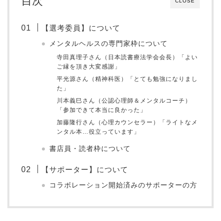
目次
CLOSE
【選考委員】について
メンタルヘルスの専門家枠について
寺田真理子さん（日本読書療法学会会長）「よい
ご縁を頂き大変感謝」
平光源さん（精神科医）「とても勉強になりまし
た」
川本義巳さん（公認心理師＆メンタルコーチ）
「参加できて本当に良かった」
加藤隆行さん（心理カウンセラー）「ライトなメ
ンタル本…役立っています」
書店員・読者枠について
【サポーター】について
コラボレーション開始済みのサポーターの方