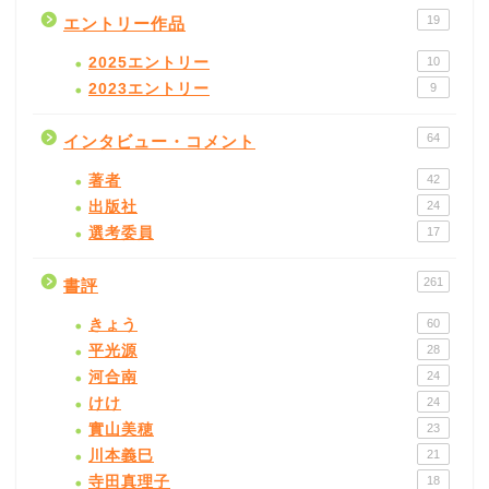
19
エントリー作品
2025エントリー
10
2023エントリー
9
64
インタビュー・コメント
著者
42
出版社
24
選考委員
17
261
書評
きょう
60
平光源
28
河合南
24
けけ
24
實山美穂
23
川本義巳
21
寺田真理子
18