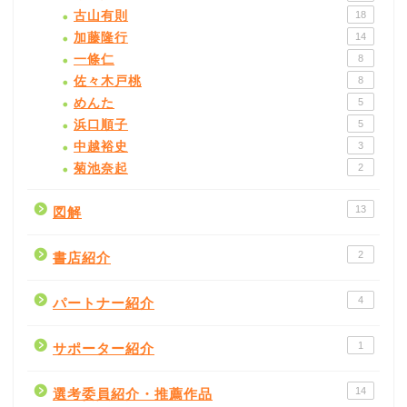
古山有則
18
加藤隆行
14
一條仁
8
佐々木戸桃
8
めんた
5
浜口順子
5
中越裕史
3
菊池奈起
2
13
図解
2
書店紹介
4
パートナー紹介
1
サポーター紹介
14
選考委員紹介・推薦作品