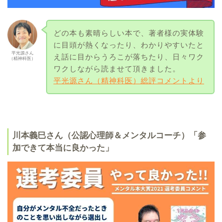
どの本も素晴らしい本で、著者様の実体験
に目頭が熱くなったり、わかりやすいたと
平光源さん
え話に目からうろこが落ちたり、日々ワク
（精神科医）
ワクしながら読ませて頂きました。
平光源さん（精神科医）総評コメントより
川本義巳さん（公認心理師＆メンタルコーチ）「参
加できて本当に良かった」