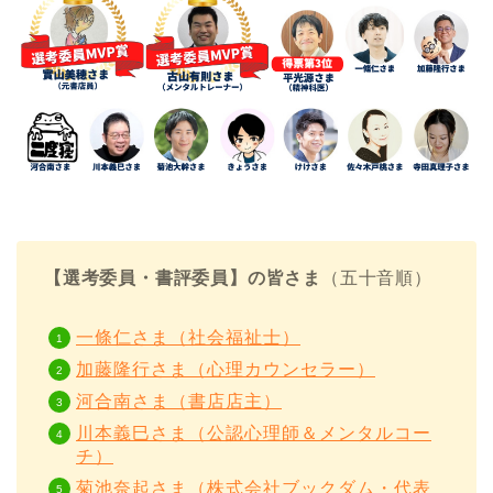
【選考委員・書評委員】の皆さま
（五十音順）
一條仁さま（社会福祉士）
加藤隆行さま（心理カウンセラー）
河合南さま（書店店主）
川本義巳さま（公認心理師＆メンタルコー
チ）
菊池奈起さま（株式会社ブックダム・代表