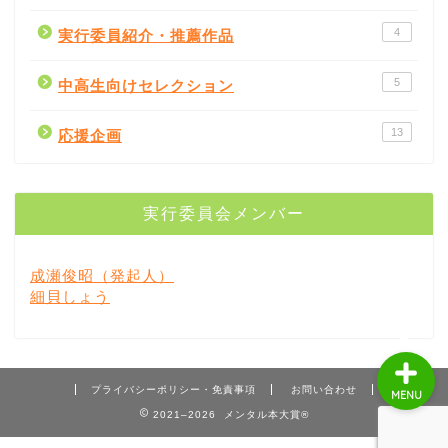
4
実行委員紹介・推薦作品
5
中高生向けセレクション
書評
13
応援企画
書店紹介
実行委員会メンバー
出版社
成瀬俊昭（発起人）
著者
細貝しょう
プライバシーポリシー・免責事項
お問い合わせ
MENU
2021–2026 メンタル本大賞®