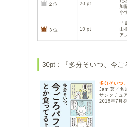
た
20 pt
２位
加
小
「
10 pt
山
３位
ア
30pt：『多分そいつ、今
多分そいつ
Jam 著／名
サンクチュ
2018年7月