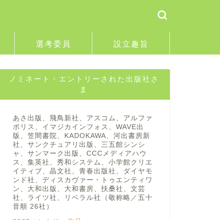
選考委員
設立趣旨
ノミネート・エントリーされた出版社さ
ま
あさ出版、飛鳥新社、アスコム、アルファ
ポリス、イマジカインフォス、WAVE出
版、笠間書院、KADOKAWA、河出書房新
社、サンクチュアリ出版、三五館シンシ
ャ、サンマーク出版、CCCメディアハウ
ス、集英社、秀和システム、小学館クリエ
イティブ、晶文社、青春出版社、ダイヤモ
ンド社、ディスカヴァー・トゥエンティワ
ン、大和出版、大和書房、扶桑社、文芸
社、ライツ社、リベラル社（敬称略／五十
音順 26社）