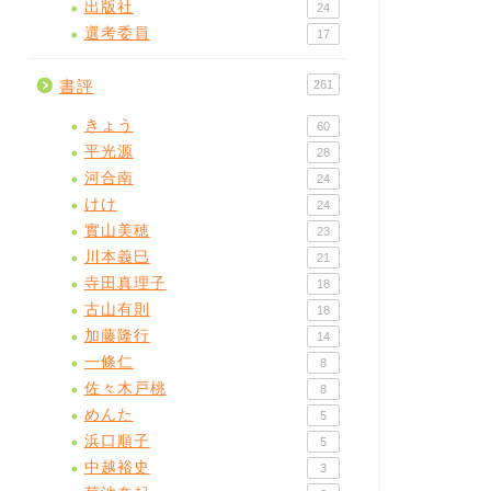
出版社
24
選考委員
17
書評
261
きょう
60
平光源
28
河合南
24
けけ
24
實山美穂
23
川本義巳
21
寺田真理子
18
古山有則
18
加藤隆行
14
一條仁
8
佐々木戸桃
8
めんた
5
浜口順子
5
中越裕史
3