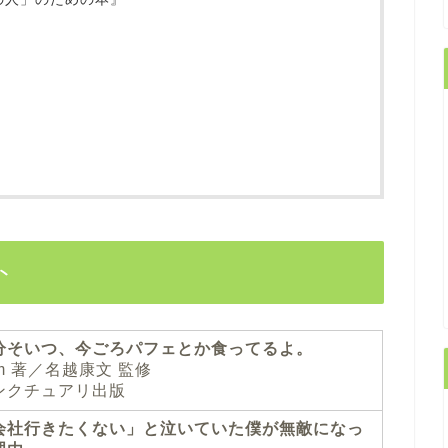
ト
分そいつ、今ごろパフェとか食ってるよ。
am 著／名越康文 監修
ンクチュアリ出版
会社行きたくない」と泣いていた僕が無敵になっ