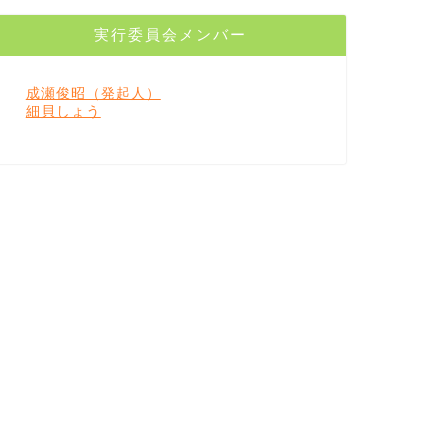
実行委員会メンバー
成瀬俊昭（発起人）
細貝しょう