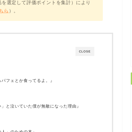
品を選定して評価ポイントを集計）により
ちら
）。
CLOSE
ごろパフェとか食ってるよ。』
ない」と泣いていた僕が無敵になった理由』
めの人」のための本』