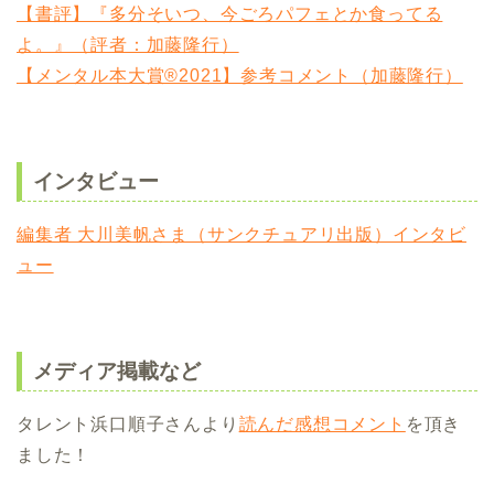
【書評】『多分そいつ、今ごろパフェとか食ってる
よ。』（評者：加藤隆行）
【メンタル本大賞®2021】参考コメント（加藤隆行）
インタビュー
編集者 大川美帆さま（サンクチュアリ出版）インタビ
ュー
メディア掲載など
タレント浜口順子さんより
読んだ感想コメント
を頂き
ました！