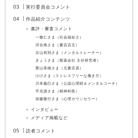
実行委員会コメント
作品紹介コンテンツ
書評・審査コメント
一條仁さま（社会福祉士）
河合南さま（書店店主）
古山有則さま（メンタルトレーナー）
きょうさま（製薬会社 主任研究者）
實山美穂さま（元書店員）
けけさま（ストレスフリーな働き方）
川本義巳さま（公認心理師＆メンタルコーチ）
平光源さま（精神科医）
加藤隆行さま（心理カウンセラー）
インタビュー
メディア掲載など
読者コメント