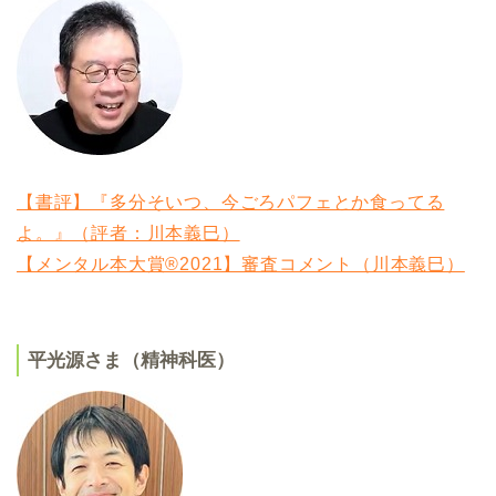
【書評】『多分そいつ、今ごろパフェとか食ってる
よ。』（評者：川本義巳）
【メンタル本大賞®2021】審査コメント（川本義巳）
平光源さま（精神科医）