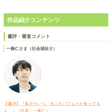
作品紹介コンテンツ
書評・審査コメント
一條仁さま（社会福祉士）
【書評】『多分そいつ、今ごろパフェとか食ってる
よ。』（評者：一條仁）