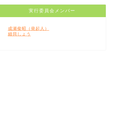
実行委員会メンバー
成瀬俊昭（発起人）
細貝しょう