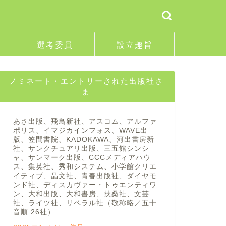
選考委員
設立趣旨
ノミネート・エントリーされた出版社さ
ま
あさ出版、飛鳥新社、アスコム、アルファ
ポリス、イマジカインフォス、WAVE出
版、笠間書院、KADOKAWA、河出書房新
社、サンクチュアリ出版、三五館シンシ
ャ、サンマーク出版、CCCメディアハウ
ス、集英社、秀和システム、小学館クリエ
イティブ、晶文社、青春出版社、ダイヤモ
ンド社、ディスカヴァー・トゥエンティワ
ン、大和出版、大和書房、扶桑社、文芸
社、ライツ社、リベラル社（敬称略／五十
音順 26社）