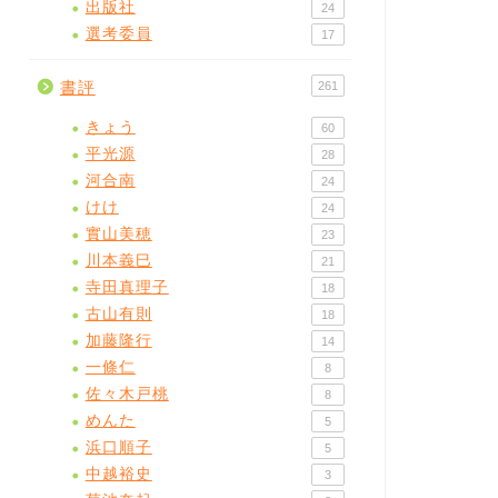
出版社
24
選考委員
17
書評
261
きょう
60
平光源
28
河合南
24
けけ
24
實山美穂
23
川本義巳
21
寺田真理子
18
古山有則
18
加藤隆行
14
一條仁
8
佐々木戸桃
8
めんた
5
浜口順子
5
中越裕史
3