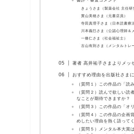
書評・審査コメント
きょうさま（製薬会社 主任研
實山美穂さま（元書店員）
寺田真理子さま（日本読書療
川本義巳さま（公認心理師＆
一條仁さま（社会福祉士）
古山有則さま（メンタルトレ
著者 高井祐子さまよりメッ
おすすめ理由を出版社さま
（質問１）この作品の「読
（質問２）読んで欲しい読者
なことが期待できますか？
（質問３）この作品の「オ
（質問４）この作品の企画
めしたい理由を熱く語って
（質問５）メンタル本大賞