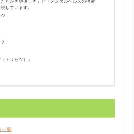
あたたかさや優しさ」と「メンタルヘルスの啓蒙
重視しています。
ージ
か？
書（トリセツ）』
』
品一覧