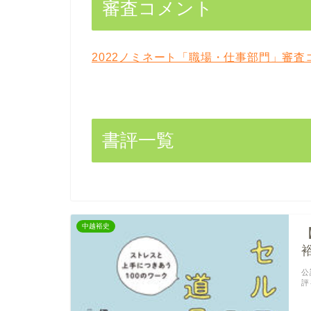
審査コメント
2022ノミネート「職場・仕事部門」審査
書評一覧
中越裕史
公
評