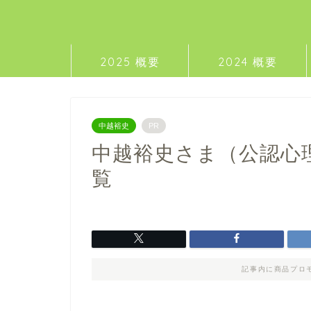
2025 概要
2024 概要
中越裕史
PR
中越裕史さま（公認心
覧
記事内に商品プロ