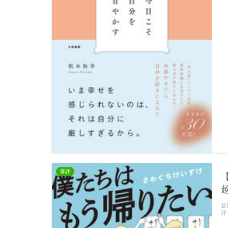
書評
公
評