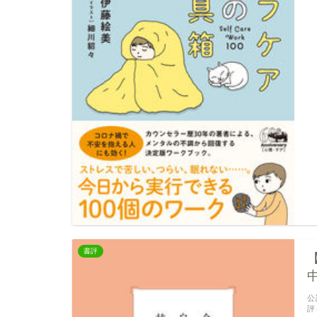
書評
公
評