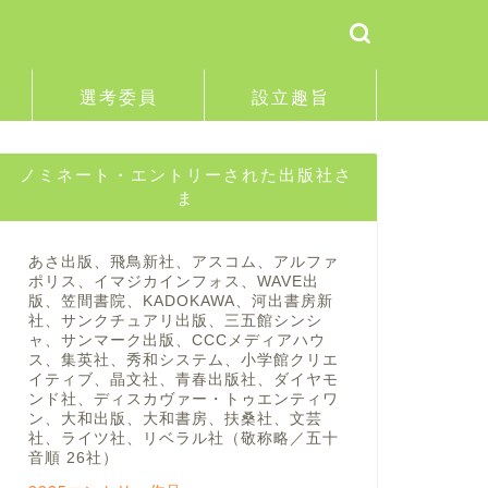
選考委員
設立趣旨
ノミネート・エントリーされた出版社さ
ま
あさ出版、飛鳥新社、アスコム、アルファ
ポリス、イマジカインフォス、WAVE出
版、笠間書院、KADOKAWA、河出書房新
社、サンクチュアリ出版、三五館シンシ
ャ、サンマーク出版、CCCメディアハウ
ス、集英社、秀和システム、小学館クリエ
イティブ、晶文社、青春出版社、ダイヤモ
ンド社、ディスカヴァー・トゥエンティワ
ン、大和出版、大和書房、扶桑社、文芸
社、ライツ社、リベラル社（敬称略／五十
音順 26社）