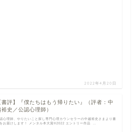
2022年4月20日
【書評】『僕たちはもう帰りたい』（評者：中
越裕史／公認心理師）
認心理師、やりたいこと探し専門心理カウンセラーの中越裕史さまより書
をお届けします！ メンタル本大賞®2022 エントリー作品 …