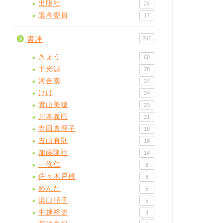
出版社
24
選考委員
17
書評
261
きょう
60
平光源
28
河合南
24
けけ
24
實山美穂
23
川本義巳
21
寺田真理子
18
古山有則
18
加藤隆行
14
一條仁
8
佐々木戸桃
8
めんた
5
浜口順子
5
中越裕史
3