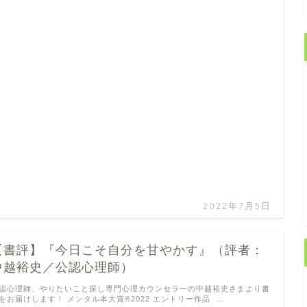
2022年7月5日
【書評】『今日こそ自分を甘やかす』（評者：
中越裕史／公認心理師）
認心理師、やりたいこと探し専門心理カウンセラーの中越裕史さまより書
をお届けします！ メンタル本大賞®2022 エントリー作品 …