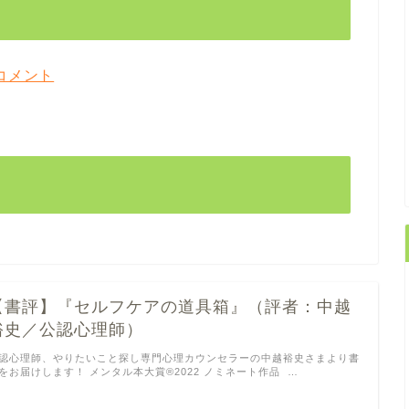
コメント
【書評】『セルフケアの道具箱』（評者：中越
裕史／公認心理師）
認心理師、やりたいこと探し専門心理カウンセラーの中越裕史さまより書
をお届けします！ メンタル本大賞®2022 ノミネート作品 …