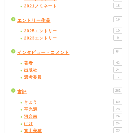
2021ノミネート
15
19
エントリー作品
2025エントリー
10
2023エントリー
9
64
インタビュー・コメント
著者
42
出版社
24
選考委員
17
261
書評
きょう
60
平光源
28
河合南
24
けけ
24
實山美穂
23