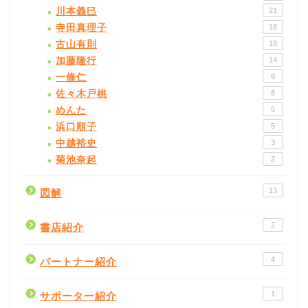
川本義巳
21
寺田真理子
18
古山有則
18
加藤隆行
14
一條仁
8
佐々木戸桃
8
めんた
5
浜口順子
5
中越裕史
3
菊池奈起
2
13
図解
2
書店紹介
4
パートナー紹介
1
サポーター紹介