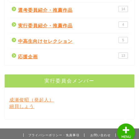
14
選考委員紹介・推薦作品
4
実行委員紹介・推薦作品
5
中高生向けセレクション
書評
13
応援企画
書店紹介
実行委員会メンバー
出版社
成瀬俊昭（発起人）
著者
細貝しょう
プライバシーポリシー・免責事項
お問い合わせ
MENU