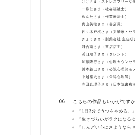
けけさま（ストレスフリーな
一條仁さま（社会福祉士）
めんたさま（作業療法士）
實山美穂さま（書店員）
佐々木戸桃さま（文筆家・セ
きょうさま（製薬会社 主任研
河合南さま（書店店主）
浜口順子さま（タレント）
加藤隆行さま（心理カウンセ
川本義巳さま（公認心理師＆
中越裕史さま（公認心理師）
寺田真理子さま（日本読書療
こちらの作品もいかがです
『1日3分でうつをやめる。
『生きづらいがラクになる
『しんどい心にさようなら 