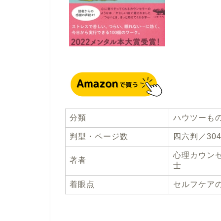
分類
ハウツーもの
判型・ページ数
四六判／30
心理カウン
著者
士
着眼点
セルフケア