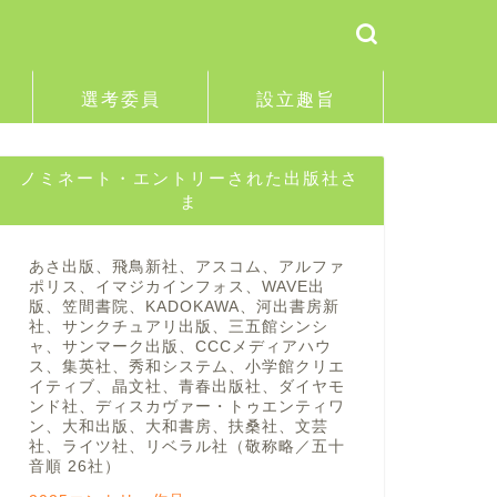
選考委員
設立趣旨
ノミネート・エントリーされた出版社さ
ま
あさ出版、飛鳥新社、アスコム、アルファ
ポリス、イマジカインフォス、WAVE出
版、笠間書院、KADOKAWA、河出書房新
社、サンクチュアリ出版、三五館シンシ
ャ、サンマーク出版、CCCメディアハウ
ス、集英社、秀和システム、小学館クリエ
イティブ、晶文社、青春出版社、ダイヤモ
ンド社、ディスカヴァー・トゥエンティワ
ン、大和出版、大和書房、扶桑社、文芸
社、ライツ社、リベラル社（敬称略／五十
音順 26社）