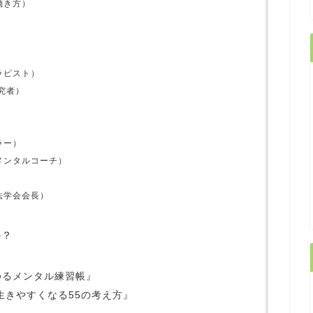
働き方）
ラピスト）
究者）
ラー）
メンタルコーチ）
法学会会長）
か？
』
ゆるメンタル練習帳』
生きやすくなる55の考え方』