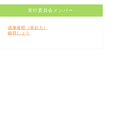
実行委員会メンバー
成瀬俊昭（発起人）
細貝しょう