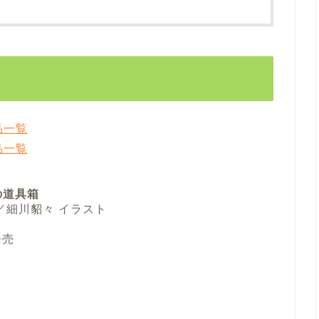
品一覧
品一覧
の道具箱
／細川貂々 イラスト
発売