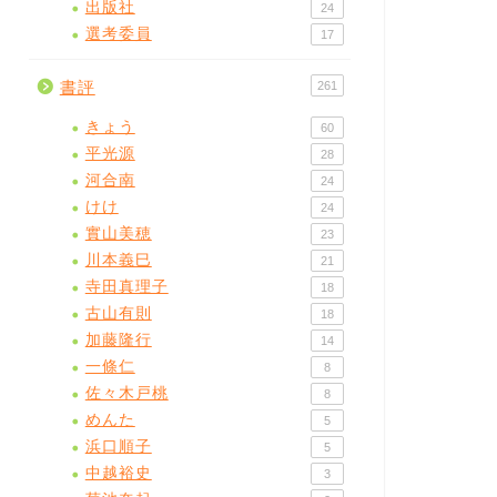
出版社
24
選考委員
17
書評
261
きょう
60
平光源
28
河合南
24
けけ
24
實山美穂
23
川本義巳
21
寺田真理子
18
古山有則
18
加藤隆行
14
一條仁
8
佐々木戸桃
8
めんた
5
浜口順子
5
中越裕史
3