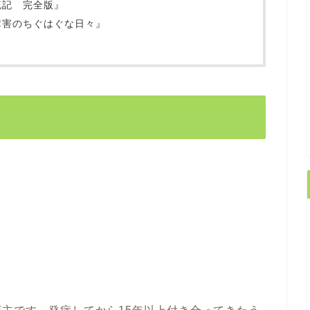
流記 完全版』
障害のちぐはぐな日々』