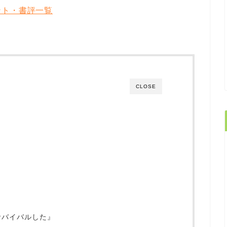
ント・書評一覧
CLOSE
サバイバルした』