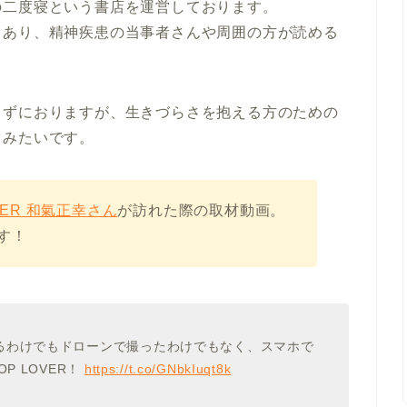
の二度寝という書店を運営しております。
もあり、精神疾患の当事者さんや周囲の方が読める
きずにおりますが、生きづらさを抱える方のための
てみたいです。
OVER 和氣正幸さん
が訪れた際の取材動画。
す！
るわけでもドローンで撮ったわけでもなく、スマホで
P LOVER！
https://t.co/GNbkIuqt8k