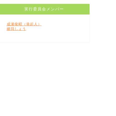
実行委員会メンバー
成瀬俊昭（発起人）
細貝しょう