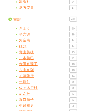
出版社
24
選考委員
17
書評
261
きょう
60
平光源
28
河合南
24
けけ
24
實山美穂
23
川本義巳
21
寺田真理子
18
古山有則
18
加藤隆行
14
一條仁
8
佐々木戸桃
8
めんた
5
浜口順子
5
中越裕史
3