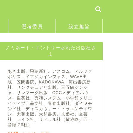
選考委員
設立趣旨
ノミネート・エントリーされた出版社さ
ま
あさ出版、飛鳥新社、アスコム、アルファ
ポリス、イマジカインフォス、WAVE出
版、笠間書院、KADOKAWA、河出書房新
社、サンクチュアリ出版、三五館シンシ
ャ、サンマーク出版、CCCメディアハウ
ス、集英社、秀和システム、小学館クリエ
イティブ、晶文社、青春出版社、ダイヤモ
ンド社、ディスカヴァー・トゥエンティワ
ン、大和出版、大和書房、扶桑社、文芸
社、ライツ社、リベラル社（敬称略／五十
音順 26社）