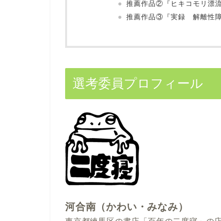
推薦作品②『ヒキコモリ漂
推薦作品③『実録 解離性
選考委員プロフィール
河合南（かわい・みなみ）