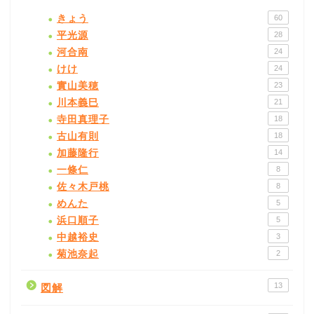
きょう
60
平光源
28
河合南
24
けけ
24
實山美穂
23
川本義巳
21
寺田真理子
18
古山有則
18
加藤隆行
14
一條仁
8
佐々木戸桃
8
めんた
5
浜口順子
5
中越裕史
3
菊池奈起
2
13
図解