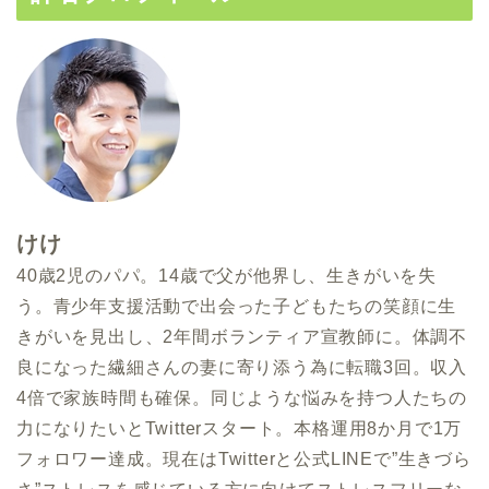
けけ
40歳2児のパパ。14歳で父が他界し、生きがいを失
う。青少年支援活動で出会った子どもたちの笑顔に生
きがいを見出し、2年間ボランティア宣教師に。体調不
良になった繊細さんの妻に寄り添う為に転職3回。収入
4倍で家族時間も確保。同じような悩みを持つ人たちの
力になりたいとTwitterスタート。本格運用8か月で1万
フォロワー達成。現在はTwitterと公式LINEで”生きづら