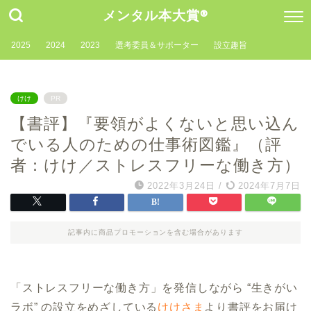
メンタル本大賞®
2025
2024
2023
選考委員＆サポーター
設立趣旨
けけ
PR
【書評】『要領がよくないと思い込ん
でいる人のための仕事術図鑑』（評
者：けけ／ストレスフリーな働き方）
2022年3月24日
/
2024年7月7日
記事内に商品プロモーションを含む場合があります
「ストレスフリーな働き方」を発信しながら “生きがい
ラボ” の設立をめざしている
けけさま
より書評をお届け