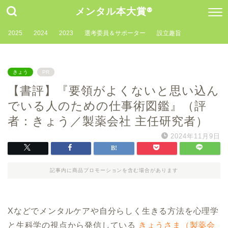
メンタル本大賞®
2025
2024
2023
選考委員＆サポーター
設立趣旨
きょう
PR
【書評】『要領がよくないと思い込ん
でいる人のための仕事術図鑑』（評
者：きょう／製薬会社 主任研究者）
2024年11月9日
記事内に商品プロモーションを含む場合があります
Xなどでメンタルケアや自分らしく生きる方法を心理学
と生科学の視点から発信している
きょうさま（製薬会