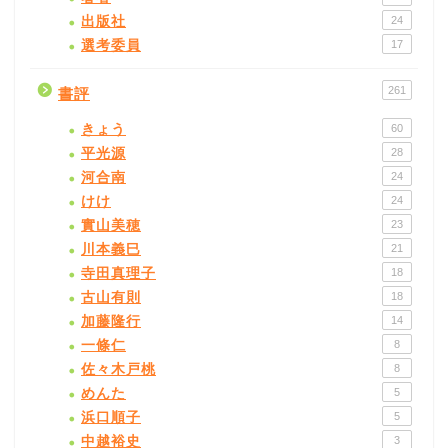
出版社
24
選考委員
17
261
書評
きょう
60
平光源
28
河合南
24
けけ
24
實山美穂
23
川本義巳
21
寺田真理子
18
古山有則
18
加藤隆行
14
一條仁
8
佐々木戸桃
8
めんた
5
浜口順子
5
中越裕史
3