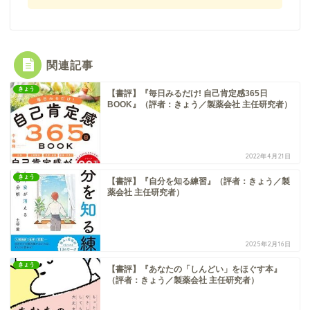
関連記事
きょう
【書評】『毎日みるだけ! 自己肯定感365日
BOOK』（評者：きょう／製薬会社 主任研究者）
2022年4月21日
きょう
【書評】『自分を知る練習』（評者：きょう／製
薬会社 主任研究者）
2025年2月16日
きょう
【書評】『あなたの「しんどい」をほぐす本』
（評者：きょう／製薬会社 主任研究者）