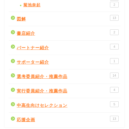
菊池奈起
2
13
図解
2
書店紹介
4
パートナー紹介
1
サポーター紹介
14
選考委員紹介・推薦作品
4
実行委員紹介・推薦作品
5
中高生向けセレクション
書評
13
応援企画