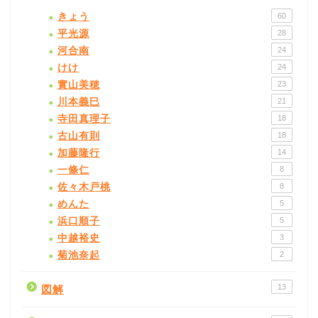
きょう
60
平光源
28
河合南
24
けけ
24
實山美穂
23
川本義巳
21
寺田真理子
18
古山有則
18
加藤隆行
14
一條仁
8
佐々木戸桃
8
めんた
5
浜口順子
5
中越裕史
3
菊池奈起
2
13
図解