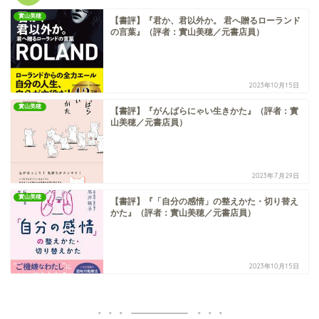
實山美穂
【書評】『君か、君以外か。 君へ贈るローランド
の言葉』（評者：實山美穂／元書店員）
2023年10月15日
實山美穂
【書評】『がんばらにゃい生きかた』（評者：實
山美穂／元書店員）
2023年7月29日
實山美穂
【書評】『「自分の感情」の整えかた・切り替え
かた』（評者：實山美穂／元書店員）
2023年10月15日