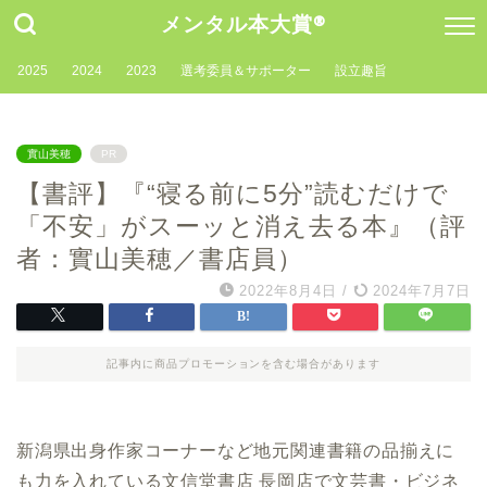
メンタル本大賞®
2025
2024
2023
選考委員＆サポーター
設立趣旨
實山美穂
PR
【書評】『“寝る前に5分”読むだけで
「不安」がスーッと消え去る本』（評
者：實山美穂／書店員）
2022年8月4日
/
2024年7月7日
記事内に商品プロモーションを含む場合があります
新潟県出身作家コーナーなど地元関連書籍の品揃えに
も力を入れている文信堂書店 長岡店で文芸書・ビジネ