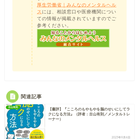
厚生労働省｜みんなのメンタルヘル
ス
には、相談窓口や医療機関につい
ての情報が掲載されていますのでご
参考ください。
関連記事
古山有則
【書評】『こころのもやもやを脳のせいにしてラ
クになる方法』（評者：古山有則／メンタルトレ
ーナー）
2023年9月6日