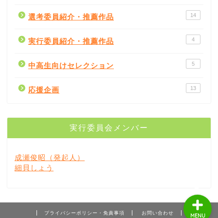
14
選考委員紹介・推薦作品
4
実行委員紹介・推薦作品
5
中高生向けセレクション
書評
13
応援企画
書店紹介
実行委員会メンバー
出版社
成瀬俊昭（発起人）
著者
細貝しょう
プライバシーポリシー・免責事項
お問い合わせ
MENU