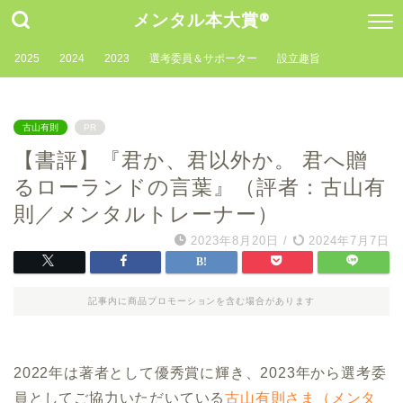
メンタル本大賞®
2025
2024
2023
選考委員＆サポーター
設立趣旨
古山有則
PR
【書評】『君か、君以外か。 君へ贈
るローランドの言葉』（評者：古山有
則／メンタルトレーナー）
2023年8月20日
/
2024年7月7日
記事内に商品プロモーションを含む場合があります
2022年は著者として優秀賞に輝き、2023年から選考委
員としてご協力いただいている
古山有則さま（メンタ