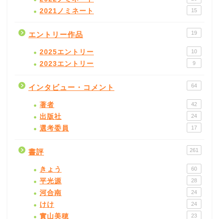
2021ノミネート
15
19
エントリー作品
2025エントリー
10
2023エントリー
9
64
インタビュー・コメント
著者
42
出版社
24
選考委員
17
261
書評
きょう
60
平光源
28
河合南
24
けけ
24
實山美穂
23