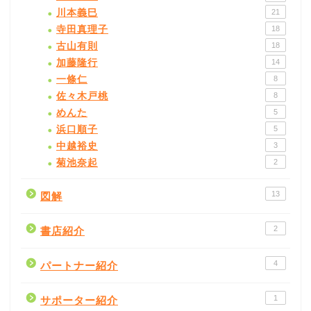
川本義巳
21
寺田真理子
18
古山有則
18
加藤隆行
14
一條仁
8
佐々木戸桃
8
めんた
5
浜口順子
5
中越裕史
3
菊池奈起
2
13
図解
2
書店紹介
4
パートナー紹介
1
サポーター紹介