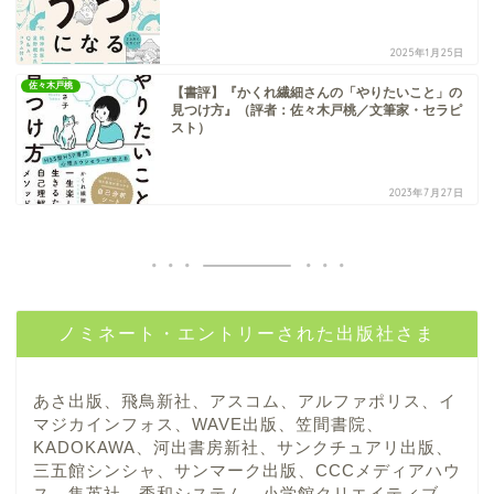
2025年1月25日
佐々木戸桃
【書評】『かくれ繊細さんの「やりたいこと」の
見つけ方』（評者：佐々木戸桃／文筆家・セラピ
スト）
2023年7月27日
ノミネート・エントリーされた出版社さま
あさ出版、飛鳥新社、アスコム、アルファポリス、イ
マジカインフォス、WAVE出版、笠間書院、
KADOKAWA、河出書房新社、サンクチュアリ出版、
三五館シンシャ、サンマーク出版、CCCメディアハウ
ス、集英社、秀和システム、小学館クリエイティブ、