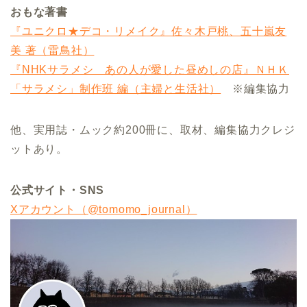
おもな著書
『ユニクロ★デコ・リメイク』佐々木戸桃、五十嵐友
美 著（雷鳥社）
『NHKサラメシ あの人が愛した昼めしの店』ＮＨＫ
「サラメシ」制作班 編（主婦と生活社）
※編集協力
他、実用誌・ムック約200冊に、取材、編集協力クレジ
ットあり。
公式サイト・SNS
Xアカウント（@tomomo_journal）