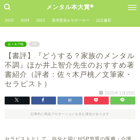
メンタル本大賞®
2025
2024
2023
選考委員＆サポーター
設立趣旨
佐々木戸桃
PR
【書評】『どうする？家族のメンタル
不調』ほか井上智介先生のおすすめ著
書紹介（評者：佐々木戸桃／文筆家・
セラピスト）
2025年1月25日
記事内に商品プロモーションを含む場合があります
セラピストとして、自分と同じHSP気質の医療・介護