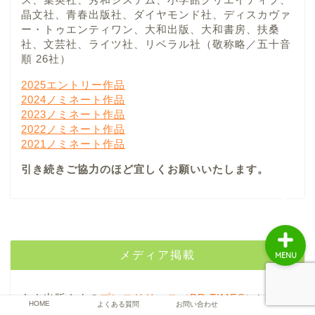
晶文社、青春出版社、ダイヤモンド社、ディスカヴァ
ー・トゥエンティワン、大和出版、大和書房、扶桑
社、文芸社、ライツ社、リベラル社（敬称略／五十音
書評
順 26社）
2025エントリー作品
書店紹介
2024ノミネート作品
2023ノミネート作品
2022ノミネート作品
出版社
2021ノミネート作品
引き続きご協力のほど宜しくお願いいたします。
著者
メディア掲載
MENU
あさ出版さまの
プレスリリース（PR TIMES）
にて
HOME
よくある質問
お問い合わせ
「メンタル本大賞2022 優秀賞」
受賞作品をご紹介い