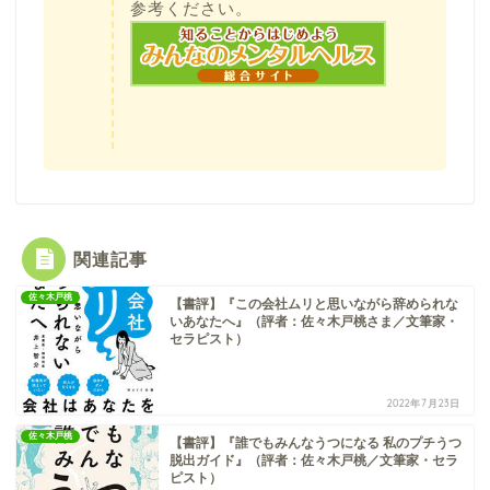
参考ください。
関連記事
佐々木戸桃
【書評】『この会社ムリと思いながら辞められな
いあなたへ』（評者：佐々木戸桃さま／文筆家・
セラピスト）
2022年7月23日
佐々木戸桃
【書評】『誰でもみんなうつになる 私のプチうつ
脱出ガイド』（評者：佐々木戸桃／文筆家・セラ
ピスト）