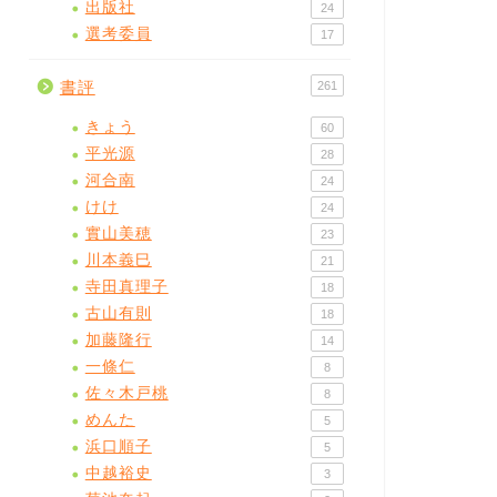
出版社
24
選考委員
17
書評
261
きょう
60
平光源
28
河合南
24
けけ
24
實山美穂
23
川本義巳
21
寺田真理子
18
古山有則
18
加藤隆行
14
一條仁
8
佐々木戸桃
8
めんた
5
浜口順子
5
中越裕史
3