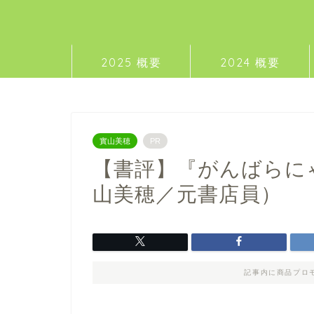
2025 概要
2024 概要
實山美穂
PR
【書評】『がんばらに
山美穂／元書店員）
記事内に商品プロ