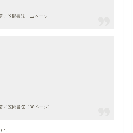
著／笠間書院（12ページ）
著／笠間書院（38ページ）
さい。