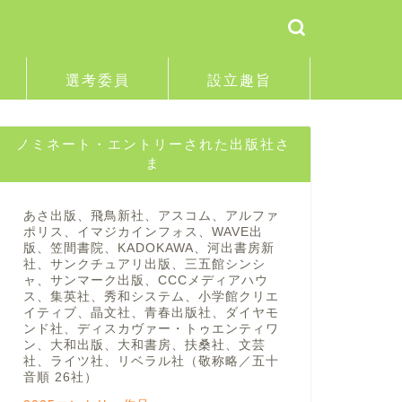
選考委員
設立趣旨
ノミネート・エントリーされた出版社さ
ま
あさ出版、飛鳥新社、アスコム、アルファ
ポリス、イマジカインフォス、WAVE出
版、笠間書院、KADOKAWA、河出書房新
社、サンクチュアリ出版、三五館シンシ
ャ、サンマーク出版、CCCメディアハウ
ス、集英社、秀和システム、小学館クリエ
イティブ、晶文社、青春出版社、ダイヤモ
ンド社、ディスカヴァー・トゥエンティワ
ン、大和出版、大和書房、扶桑社、文芸
社、ライツ社、リベラル社（敬称略／五十
音順 26社）