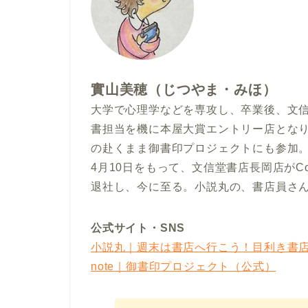
實山美穂（じつやま・みほ）
大学で心理学などを専攻し、卒業後、文
書担当を機に本屋大賞エントリー店とな
の赴くまま御書印プロジェクトにも参加。
4月10日をもって、文信堂書店長岡店がC
退社し、今に至る。小説丸の、書店員さ
公式サイト・SNS
小説丸｜週末は書店へ行こう！目利き書店員
note｜御書印プロジェクト（公式）