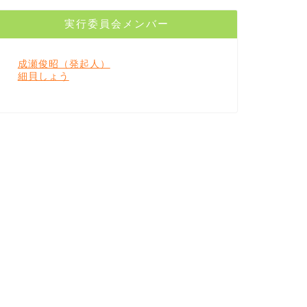
実行委員会メンバー
成瀬俊昭（発起人）
細貝しょう