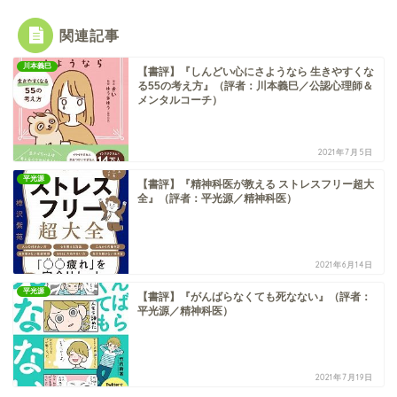
関連記事
川本義巳
【書評】『しんどい心にさようなら 生きやすくな
る55の考え方』（評者：川本義巳／公認心理師＆
メンタルコーチ）
2021年7月5日
平光源
【書評】『精神科医が教える ストレスフリー超大
全』（評者：平光源／精神科医）
2021年6月14日
平光源
【書評】『がんばらなくても死なない』（評者：
平光源／精神科医）
2021年7月19日