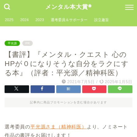
メンタル本大賞®
2025
2024
2023
選考委員＆サポーター
設立趣旨
平光源
PR
【書評】『メンタル・クエスト 心の
HPが０になりそうな自分をラクにす
る本』（評者：平光源／精神科医）
2021年7月5日
/
2025年1月5日
記事内に商品プロモーションを含む場合があります
選考委員の
平光源さま（精神科医）
より、ノミネート
作品の書評をお届けします！