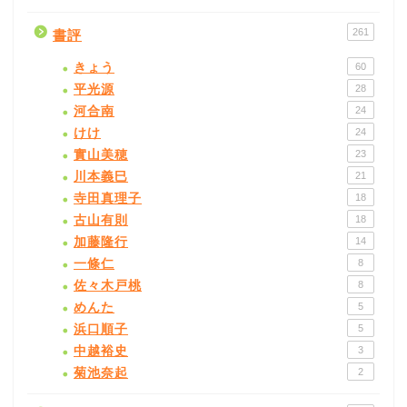
261
書評
きょう
60
平光源
28
河合南
24
けけ
24
實山美穂
23
川本義巳
21
寺田真理子
18
古山有則
18
加藤隆行
14
一條仁
8
佐々木戸桃
8
めんた
5
浜口順子
5
中越裕史
3
菊池奈起
2