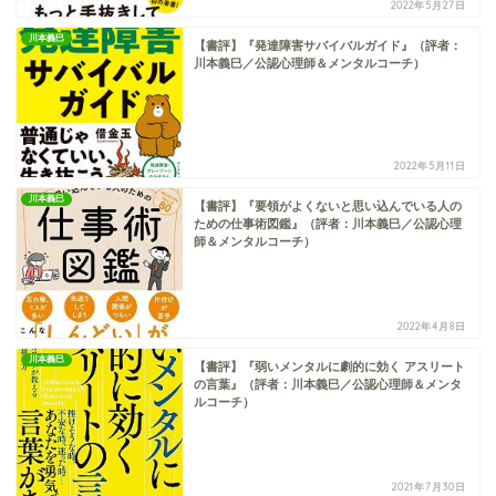
2022年5月27日
川本義巳
【書評】『発達障害サバイバルガイド』（評者：
川本義巳／公認心理師＆メンタルコーチ）
2022年5月11日
川本義巳
【書評】『要領がよくないと思い込んでいる人の
ための仕事術図鑑』（評者：川本義巳／公認心理
師＆メンタルコーチ）
2022年4月8日
川本義巳
【書評】『弱いメンタルに劇的に効く アスリート
の言葉』（評者：川本義巳／公認心理師＆メンタ
ルコーチ）
2021年7月30日