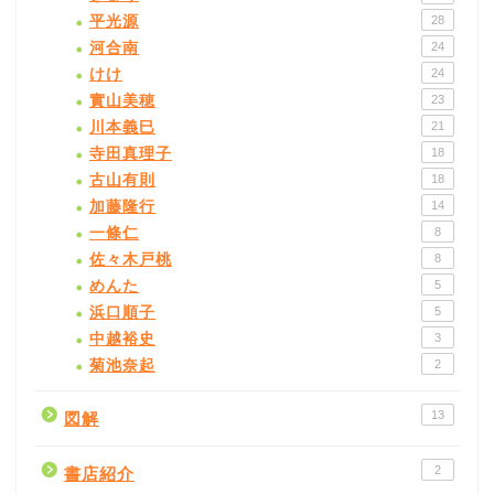
平光源
28
河合南
24
けけ
24
實山美穂
23
川本義巳
21
寺田真理子
18
古山有則
18
加藤隆行
14
一條仁
8
佐々木戸桃
8
めんた
5
浜口順子
5
中越裕史
3
菊池奈起
2
13
図解
2
書店紹介