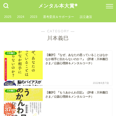
メンタル本大賞®
2025
2024
2023
選考委員＆サポーター
設立趣旨
― CATEGORY ―
川本義巳
川本義巳
【書評】『なぜ、あなたの思っていることはなか
なか相手に伝わらないのか？』（評者：川本義巳
さま／公認心理師＆メンタルコーチ）
2022年8月7日
川本義巳
【書評】『もうあかんわ日記』（評者：川本義巳
さま／公認心理師＆メンタルコーチ）