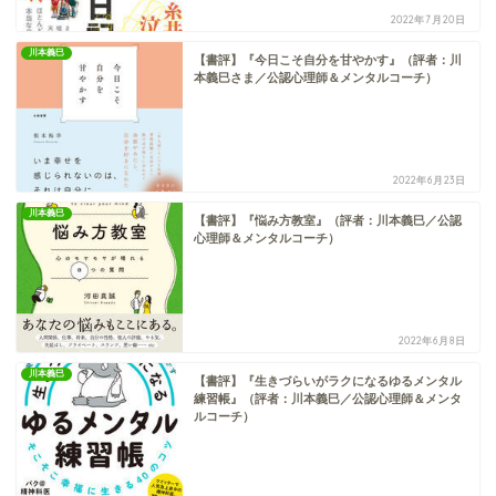
2022年7月20日
川本義巳
【書評】『今日こそ自分を甘やかす』（評者：川
本義巳さま／公認心理師＆メンタルコーチ）
2022年6月23日
川本義巳
【書評】『悩み方教室』（評者：川本義巳／公認
心理師＆メンタルコーチ）
2022年6月8日
川本義巳
【書評】『生きづらいがラクになるゆるメンタル
練習帳』（評者：川本義巳／公認心理師＆メンタ
ルコーチ）