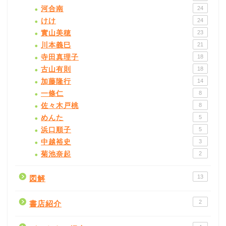
河合南
24
けけ
24
實山美穂
23
川本義巳
21
寺田真理子
18
古山有則
18
加藤隆行
14
一條仁
8
佐々木戸桃
8
めんた
5
浜口順子
5
中越裕史
3
菊池奈起
2
13
図解
2
書店紹介