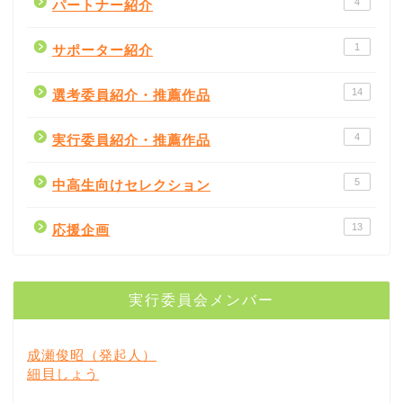
4
パートナー紹介
1
サポーター紹介
14
選考委員紹介・推薦作品
4
実行委員紹介・推薦作品
5
中高生向けセレクション
書評
13
応援企画
書店紹介
実行委員会メンバー
出版社
成瀬俊昭（発起人）
著者
細貝しょう