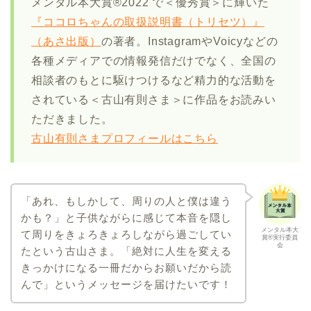
メンタル本大賞®2022 で＜優秀賞＞に輝いた
『ココロちゃんの取扱説明書（トリセツ）』
（あさ出版）
の著者。InstagramやVoicyなどの
各種メディアでの情報発信だけでなく、全国の
相談者のもとに駆けつけるなど精力的な活動を
されている＜古山有則さま＞に作品をお読みい
ただきました。
古山有則さまプロフィールはこちら
「あれ、もしかして、周りの人と僕は違う
かも？」と子供ながらに感じて本音を隠し
メンタル本大
て周りをきょろきょろしながら過ごしてい
賞®実行委員
会
たという古山さま。「絶対に人生を変える
きっかけになる一冊だからお願いだから読
んで」というメッセージを届けたいです！