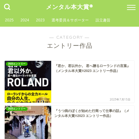
メンタル本大賞®
2025
2024
2023
選考委員＆サポーター
設立趣旨
― CATEGORY ―
エントリー作品
2023エントリー
『君か、君以外か。 君へ贈るローランドの言葉』
（メンタル本大賞®2023 エントリー作品）
2023年7月15日
2023エントリー
『うつ病のぼくが始めた行商って仕事の話』（メ
ンタル本大賞®2023 エントリー作品）