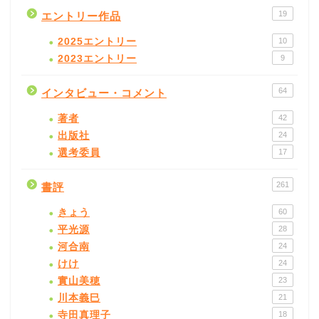
19
エントリー作品
2025エントリー
10
2023エントリー
9
64
インタビュー・コメント
著者
42
出版社
24
選考委員
17
261
書評
きょう
60
平光源
28
河合南
24
けけ
24
實山美穂
23
川本義巳
21
寺田真理子
18