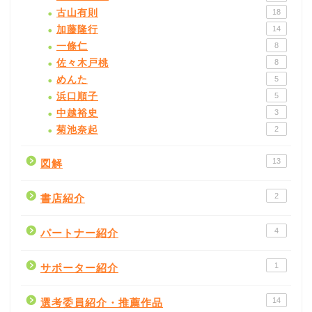
古山有則
18
加藤隆行
14
一條仁
8
佐々木戸桃
8
めんた
5
浜口順子
5
中越裕史
3
菊池奈起
2
13
図解
2
書店紹介
4
パートナー紹介
1
サポーター紹介
14
選考委員紹介・推薦作品