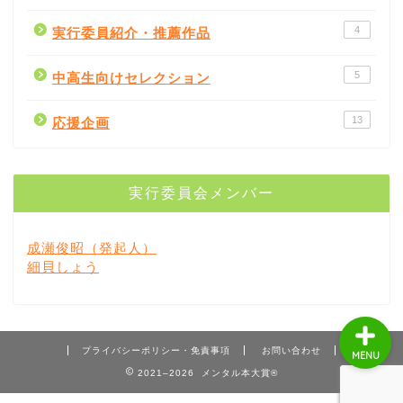
4
実行委員紹介・推薦作品
5
中高生向けセレクション
書評
13
応援企画
書店紹介
実行委員会メンバー
出版社
成瀬俊昭（発起人）
著者
細貝しょう
プライバシーポリシー・免責事項
お問い合わせ
MENU
2021–2026 メンタル本大賞®