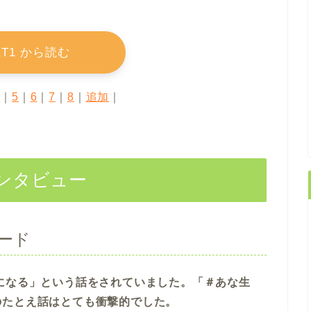
RT1 から読む
4
｜
5
｜
6
｜
7
｜
8
｜
追加
｜
インタビュー
ード
になる」という話をされていました。「＃あな生
のたとえ話はとても衝撃的でした。