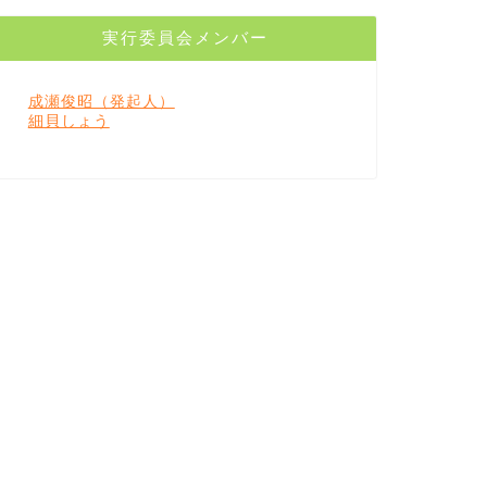
実行委員会メンバー
成瀬俊昭（発起人）
細貝しょう