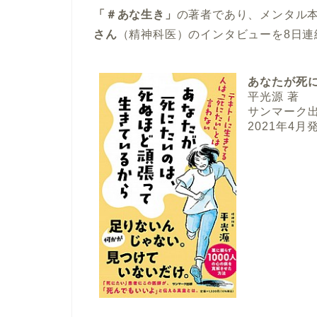
「＃あな生き」
の著者であり、メンタル
さん
（精神科医）のインタビューを8日連
あなたが死
平光源 著
サンマーク
2021年4月