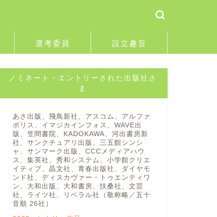
選考委員
設立趣旨
ノミネート・エントリーされた出版社さ
ま
あさ出版、飛鳥新社、アスコム、アルファ
ポリス、イマジカインフォス、WAVE出
版、笠間書院、KADOKAWA、河出書房新
社、サンクチュアリ出版、三五館シンシ
ャ、サンマーク出版、CCCメディアハウ
ス、集英社、秀和システム、小学館クリエ
イティブ、晶文社、青春出版社、ダイヤモ
ンド社、ディスカヴァー・トゥエンティワ
ン、大和出版、大和書房、扶桑社、文芸
社、ライツ社、リベラル社（敬称略／五十
音順 26社）