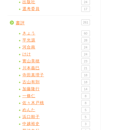
出版社
24
選考委員
17
書評
261
きょう
60
平光源
28
河合南
24
けけ
24
實山美穂
23
川本義巳
21
寺田真理子
18
古山有則
18
加藤隆行
14
一條仁
8
佐々木戸桃
8
めんた
5
浜口順子
5
中越裕史
3