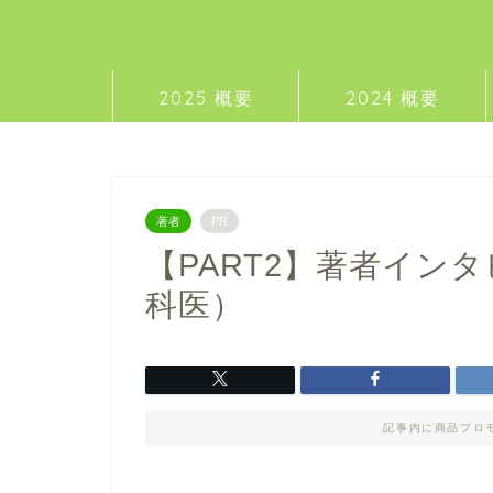
2025 概要
2024 概要
著者
PR
【PART2】著者イン
科医）
記事内に商品プロ