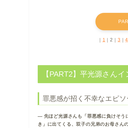
PA
｜
1
｜2｜
3
｜
【PART2】平光源さん
罪悪感が招く不幸なエピソ
― 先ほど光源さんも「罪悪感に負けそう
き」に出てくる、双子の兄弟のお母さん