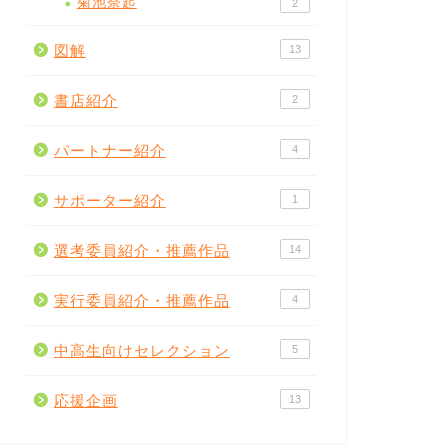
菊池奈起
2
図解
13
書店紹介
2
パートナー紹介
4
サポーター紹介
1
選考委員紹介・推薦作品
14
実行委員紹介・推薦作品
4
中高生向けセレクション
5
応援企画
13